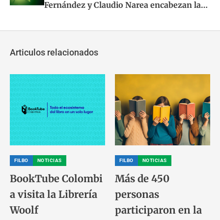
Fernández y Claudio Narea encabezan la
apuesta por “Habitar lo salvaje’ en Ulibro
2026
Articulos relacionados
FILBO
NOTICIAS
FILBO
NOTICIAS
BookTube Colombi
Más de 450
a visita la Librería
personas
Woolf
participaron en la