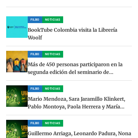
FILBO
NOTICIAS
BookTube Colombia visita la Librería
Woolf
FILBO
NOTICIAS
Más de 450 personas participaron en la
segunda edición del seminario de
formación para liderar clubes de lectura
FILBO
NOTICIAS
Mario Mendoza, Sara Jaramillo Klinkert,
Pablo Montoya, Paola Herrera y María
Elvira Samper llegan a Ulibro 2026
FILBO
NOTICIAS
Guillermo Arriaga, Leonardo Padura, Nona