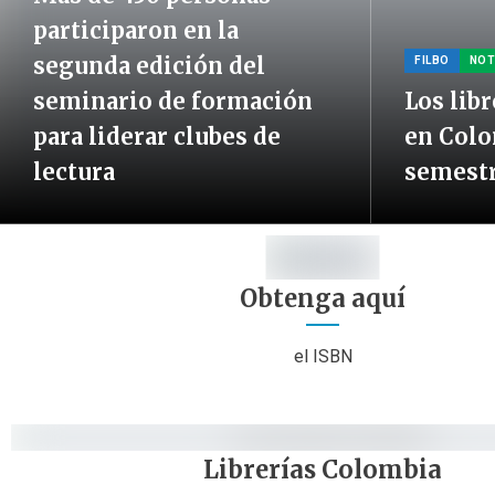
participaron en la
segunda edición del
FILBO
NOT
seminario de formación
Los lib
para liderar clubes de
en Colo
lectura
semestr
Obtenga aquí
el ISBN
Librerías Colombia