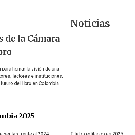
B
Noticias
M
G
o
a
u
o
s de la Cámara
r
i
k
bro
i
l
T
o
l
u
M
e
b
para honrar la visión de una
e
r
tores, lectores e instituciones,
e
n
m
futuro del libro en Colombia.
d
o
C
o
A
o
z
r
l
lombia 2025
a
r
o
,
i
m
S
a
e ventas frente al 2024
Títulos editados en 2025