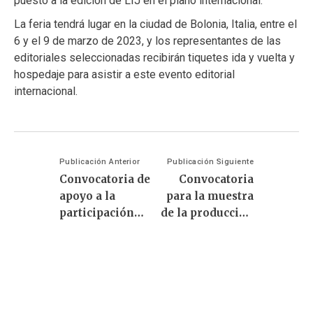
puesto a la edición de LIJ en el plano internacional.
La feria tendrá lugar en la ciudad de Bolonia, Italia, entre el
6 y el 9 de marzo de 2023, y los representantes de las
editoriales seleccionadas recibirán tiquetes ida y vuelta y
hospedaje para asistir a este evento editorial
internacional.
Publicación Anterior
Publicación Siguiente
Convocatoria de
Convocatoria
apoyo a la
para la muestra
participación
de la producción
para cuatro (4)
editorial en la
editores(as)
Feria
colombianos(as)
Internacional
de Literatura
del Libro de
Infantil y Juvenil
Bolonia 2023 –