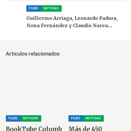
y María Elvira Samper llegan a Ulibro
2026
FILBO
NOTICIAS
Guillermo Arriaga, Leonardo Padura,
Nona Fernández y Claudio Narea
encabezan la apuesta por “Habitar lo
salvaje’ en Ulibro 2026
Articulos relacionados
FILBO
NOTICIAS
FILBO
NOTICIAS
BookTube Colomb
Más de 450