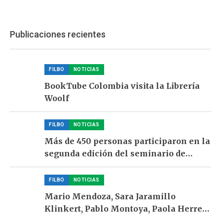
en la Feria
Bologna
Internacional
Children’s Book
del Libro de
Fair 2023
Publicaciones recientes
Bolonia 2023
FILBO
NOTICIAS
BookTube Colombia visita la Librería
Woolf
FILBO
NOTICIAS
Más de 450 personas participaron en la
segunda edición del seminario de
formación para liderar clubes de
lectura
FILBO
NOTICIAS
Mario Mendoza, Sara Jaramillo
Klinkert, Pablo Montoya, Paola Herrera