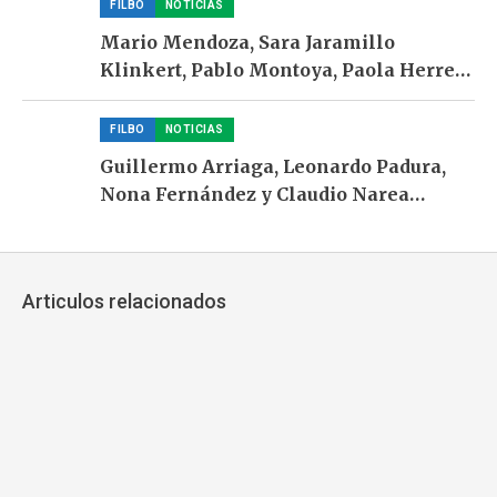
lectura
FILBO
NOTICIAS
Mario Mendoza, Sara Jaramillo
Klinkert, Pablo Montoya, Paola Herrera
y María Elvira Samper llegan a Ulibro
2026
FILBO
NOTICIAS
Guillermo Arriaga, Leonardo Padura,
Nona Fernández y Claudio Narea
encabezan la apuesta por “Habitar lo
salvaje’ en Ulibro 2026
Articulos relacionados