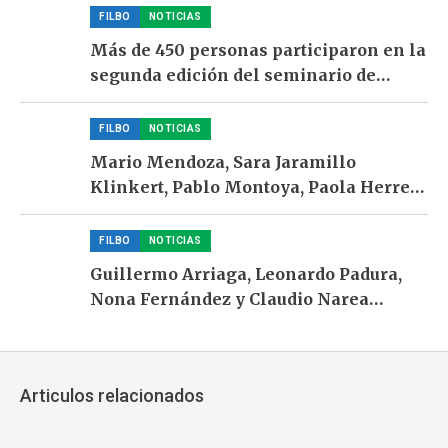
FILBO
NOTICIAS
Más de 450 personas participaron en la
segunda edición del seminario de
formación para liderar clubes de
lectura
FILBO
NOTICIAS
Mario Mendoza, Sara Jaramillo
Klinkert, Pablo Montoya, Paola Herrera
y María Elvira Samper llegan a Ulibro
2026
FILBO
NOTICIAS
Guillermo Arriaga, Leonardo Padura,
Nona Fernández y Claudio Narea
encabezan la apuesta por “Habitar lo
salvaje’ en Ulibro 2026
Articulos relacionados